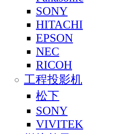
SONY
HITACHI
EPSON
NEC
RICOH
工程投影机
松下
SONY
VIVITEK